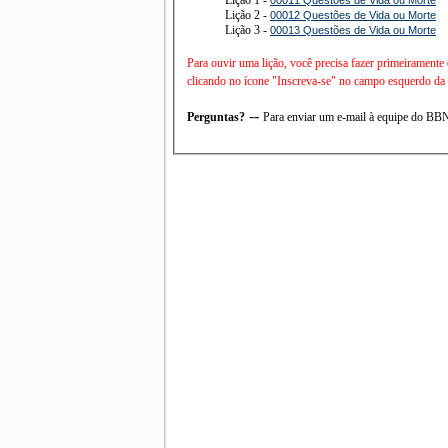
Lição 2 -
00012 Questões de Vida ou Morte
Lição 3 -
00013 Questões de Vida ou Morte
Para ouvir uma lição, você precisa fazer primeiramente
clicando no ícone "Inscreva-se" no campo esquerdo da t
--
Perguntas?
Para enviar um e-mail à equipe do B