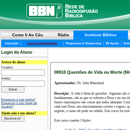
Como Ir Ao Céu
Rádio
Instituto Bíblico
|
|
|
|
Inscrição
Cursos Disponíveis
Perguntas & Respostas
BI Ajuda
Sob
Login do Aluno
Acesso do aluno
:
Usuário
00010 Questões de Vida ou Morte (Nív
:
Senha
:
Apresentador
Dr. John Blanchard
:
Descrição
A vida é cheia de questões. Algumas são co
fundamentais, são as que se referem a Deus e ao seu rel
Esqueceu a sua senha?
futuro esperançoso são coisas que todos almejam. Cont
Esqueceu o seu nome de
vital com Deus, um relacionamento correto e seguro, q
usuário?
urgente, e como ele pode ser obtido. Este curso foi ext
Ainda não é um aluno?
Este curso contém 3 lições:
Lição 1 -
00011 Questões de Vida ou Morte