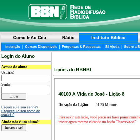
Como Ir Ao Céu
Rádio
Instituto Bíblico
|
|
|
|
Inscrição
Cursos Disponíveis
Perguntas & Respostas
BI Ajuda
Sobre a 
Login do Aluno
Acesso do aluno
Lições do BBNBI
:
Usuário
:
Senha
40100 A Vida de José - Lição 8
Duração da Lição:
51:25 Minutos
Esqueceu a sua senha?
Esqueceu o seu nome de
usuário?
Para ouvir esta lição, você precisará fazer primeirament
iniciar agora mesmo clicando no botão “Inscreva-se”
Ainda não é um aluno?