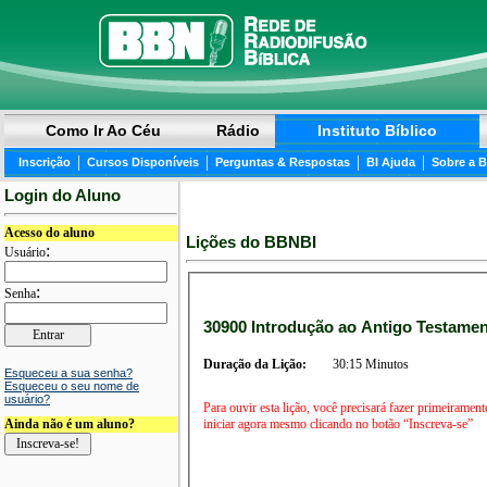
Como Ir Ao Céu
Rádio
Instituto Bíblico
|
|
|
|
Inscrição
Cursos Disponíveis
Perguntas & Respostas
BI Ajuda
Sobre a 
Login do Aluno
Acesso do aluno
Lições do BBNBI
:
Usuário
:
Senha
30900 Introdução ao Antigo Testament
Duração da Lição:
30:15 Minutos
Esqueceu a sua senha?
Esqueceu o seu nome de
usuário?
Para ouvir esta lição, você precisará fazer primeirament
iniciar agora mesmo clicando no botão “Inscreva-se”
Ainda não é um aluno?