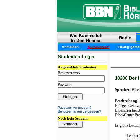
Wie Komme Ich
Radio
In Den Himmel
|
|
Anmelden
Kursauswahl
Häufig geste
Studenten-Login
Angemeldete Studenten
:
Benutzername
10200 Der H
:
Passwort
:
Sprecher
Bibel
:
Beschreibung
Heiligen Geist z
Passwort vergessen?
Bibellehrer bei 
Benutzernamen vergessen?
Bibel-Center Bre
Noch kein Student
Es gibt 5 Lektio
Lektion 