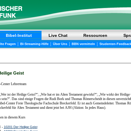
Bibel-Institut
Live Chat
Ressourcen
Spr
|
|
|
|
llte Fragen
BI-Streaming-Hilfe
Über Uns
BBN vermitteln
Studenten-Feedbac
eilige Geist
-Center Lehrerteam
„Wer ist der Heilige Geist?“; „Wie hat er im Alten Testament gewirkt?“; „Wie wirkt der Heilige 
u sein?“. Das sind einige Fragen die Rudi Bork und Thomas Römerscheidt in diesen unverzicht
Bibel-Center Freie Theologische Fachschule Breckerfeld. Er ist auch Gemeindeleiter. Thomas R
ckerfeld für Altes Testament und dient jetzt bei AJH (Aktion: In jedes Haus).
nen in diesem Kurs
1 -
10201 Der Heilige Geist