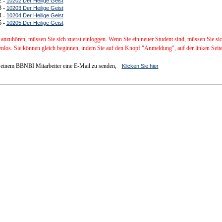
2 -
10202 Der Heilige Geist
3 -
10203 Der Heilige Geist
4 -
10204 Der Heilige Geist
5 -
10205 Der Heilige Geist
anzuhören, müssen Sie sich zuerst einloggen. Wenn Sie ein neuer Student sind, müssen Sie si
enlos. Sie können gleich beginnen, indem Sie auf den Knopf "Anmeldung", auf der linken Seite,
einem BBNBI Mitarbeiter eine E-Mail zu senden,
Klicken Sie hier