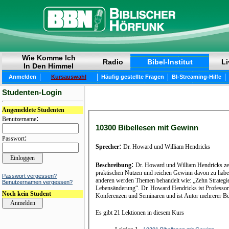
Wie Komme Ich
Radio
Bibel-Institut
Li
In Den Himmel
|
|
|
|
Anmelden
Kursauswahl
Häufig gestellte Fragen
BI-Streaming-Hilfe
Studenten-Login
Angemeldete Studenten
:
Benutzername
10300 Bibellesen mit Gewinn
:
Passwort
:
Sprecher
Dr. Howard und William Hendricks
:
Beschreibung
Dr. Howard und William Hendricks zeig
praktischen Nutzen und reichen Gewinn davon zu haben
Passwort vergessen?
anderen werden Themen behandelt wie: „Zehn Strategie
Benutzernamen vergessen?
Lebensänderung“. Dr. Howard Hendricks ist Professor u
Noch kein Student
Konferenzen und Seminaren und ist Autor mehrerer Büc
Es gibt 21 Lektionen in diesem Kurs