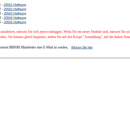
1 -
20501 Heiligung
2 -
20502 Heiligung
3 -
20503 Heiligung
4 -
20504 Heiligung
5 -
20505 Heiligung
anzuhören, müssen Sie sich zuerst einloggen. Wenn Sie ein neuer Student sind, müssen Sie si
enlos. Sie können gleich beginnen, indem Sie auf den Knopf "Anmeldung", auf der linken Seite,
einem BBNBI Mitarbeiter eine E-Mail zu senden,
Klicken Sie hier