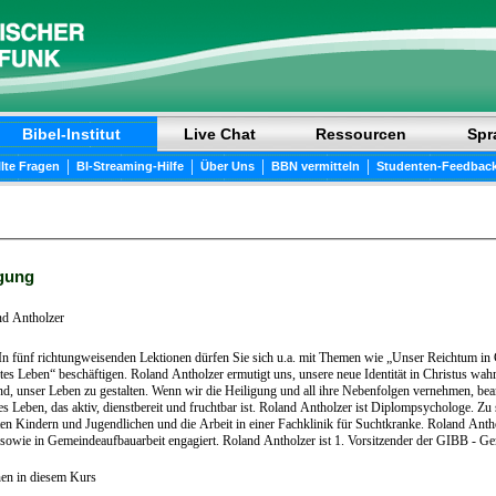
Bibel-Institut
Live Chat
Ressourcen
Spr
|
|
|
|
llte Fragen
BI-Streaming-Hilfe
Über Uns
BBN vermitteln
Studenten-Feedbac
igung
d Antholzer
In fünf richtungweisenden Lektionen dürfen Sie sich u.a. mit Themen wie „Unser Reichtum in
rtes Leben“ beschäftigen. Roland Antholzer ermutigt uns, unsere neue Identität in Christus wa
d, unser Leben zu gestalten. Wenn wir die Heiligung und all ihre Nebenfolgen vernehmen, be
nstbereit und fruchtbar ist. Roland Antholzer ist Diplompsychologe. Zu seiner Berufserfahrung gehören u.a. die Arbeit mit
ten Kindern und Jugendlichen und die Arbeit in einer Fachklinik für Suchtkranke. Roland Antholz
t sowie in Gemeindeaufbauarbeit engagiert. Roland Antholzer ist 1. Vorsitzender der GIBB - Geme
nen in diesem Kurs