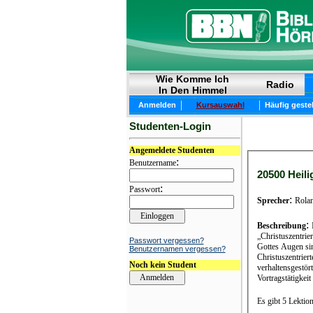
Wie Komme Ich
Radio
In Den Himmel
|
|
Anmelden
Kursauswahl
Häufig geste
Studenten-Login
Angemeldete Studenten
:
Benutzername
20500 Heil
:
Passwort
:
Sprecher
Rolan
:
Beschreibung
„Christuszentrie
Passwort vergessen?
Gottes Augen sin
Benutzernamen vergessen?
Christuszentriertes Leben, das aktiv, die
Noch kein Student
verhaltensgestör
Vortragstätigkei
Es gibt 5 Lektio