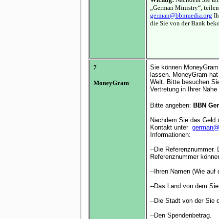
„German Ministry“, teilen 
german@bbnmedia.org
Ih
die Sie von der Bank be
7
Sie können MoneyGram 
lassen. MoneyGram hat 
Welt. Bitte besuchen 
MoneyGram
Vertretung in Ihrer Nähe
Bitte angeben:
BBN Ge
Nachdem Sie das Geld üb
Kontakt
unter
german@
Informationen:
--Die Referenznummer. D
Referenznummer können 
--Ihren Namen (Wie auf
--Das Land von dem Si
--Die Stadt von der Sie
--Den Spendenbetrag
.