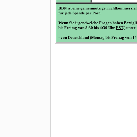
BBN ist eine gemeinnützige, nichtkommerziell
für jede Spende per Post.
Wenn Sie irgendwelche Fragen haben Bezüglic
bis Freitag von 8:30 bis 4:30 Uhr
EST
.) unter
- von Deutschland (Montag bis Freitag von 14