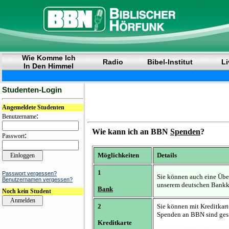
Wie Komme Ich
Radio
Bibel-Institut
Li
In Den Himmel
Studenten-Login
Angemeldete Studenten
:
Benutzername
Wie kann ich an BBN
Spenden
?
:
Passwort
Möglichkeiten
Details
1
Passwort vergessen?
Sie können auch eine Übe
Benutzernamen vergessen?
unserem deutschen Bankk
Bank
Noch kein Student
2
Sie können mit Kreditkart
Spenden an BBN sind gesi
Kreditkarte