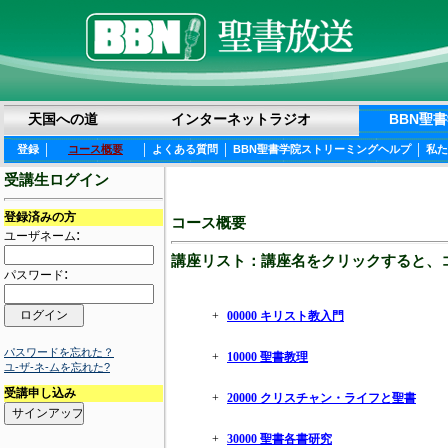
天国への道
インターネットラジオ
BBN聖
|
|
|
|
登録
コース概要
よくある質問
BBN聖書学院ストリーミングヘルプ
私た
受講生ログイン
登録済みの方
コース概要
:
ユーザネーム
講座リスト：講座名をクリックすると、
:
パスワード
+
00000 キリスト教入門
パスワードを忘れた？
+
10000 聖書教理
ユ-ザ-ネ-ムを忘れた?
受講申し込み
+
20000 クリスチャン・ライフと聖書
+
30000 聖書各書研究