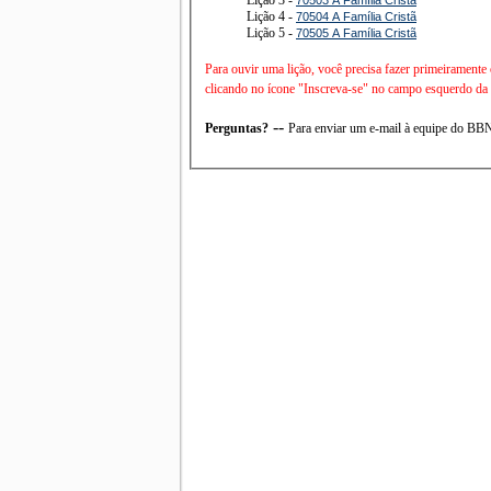
Lição 4 -
70504 A Família Cristã
Lição 5 -
70505 A Família Cristã
Para ouvir uma lição, você precisa fazer primeiramente
clicando no ícone "Inscreva-se" no campo esquerdo da t
--
Perguntas?
Para enviar um e-mail à equipe do B