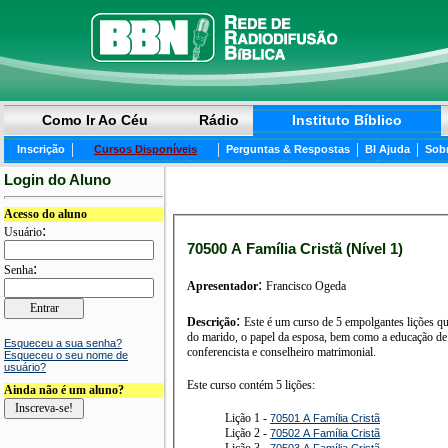
Como Ir Ao Céu
Rádio
Instituto Bíblico
|
|
|
|
Inscrição
Cursos Disponíveis
Perguntas & Respostas
BI Ajuda
Sob
Login do Aluno
Acesso do aluno
:
Usuário
70500 A Família Cristã (Nível 1)
:
Senha
:
Apresentador
Francisco Ogeda
:
Descrição
Este é um curso de 5 empolgantes lições qu
do marido, o papel da esposa, bem como a educação de filhos, além de orientar, 
Esqueceu a sua senha?
conferencista e conselheiro matrimonial.
Esqueceu o seu nome de
usuário?
Este curso contém 5 lições:
Ainda não é um aluno?
Lição 1 -
70501 A Família Cristã
Lição 2 -
70502 A Família Cristã
Lição 3 -
70503 A Família Cristã