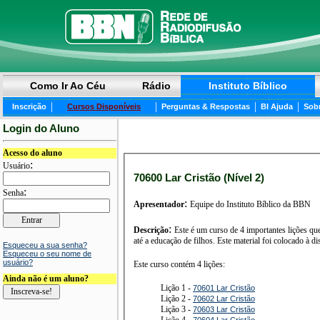
Como Ir Ao Céu
Rádio
Instituto Bíblico
|
|
|
|
Inscrição
Cursos Disponíveis
Perguntas & Respostas
BI Ajuda
Sob
Login do Aluno
Acesso do aluno
:
Usuário
70600 Lar Cristão (Nível 2)
:
Senha
:
Apresentador
Equipe do Instituto Bíblico da BBN
:
Descrição
Este é um curso de 4 importantes lições que
até a educação de filhos. Este material foi colocado à
Esqueceu a sua senha?
Esqueceu o seu nome de
usuário?
Este curso contém 4 lições:
Ainda não é um aluno?
Lição 1 -
70601 Lar Cristão
Lição 2 -
70602 Lar Cristão
Lição 3 -
70603 Lar Cristão
Lição 4 -
70604 Lar Cristão