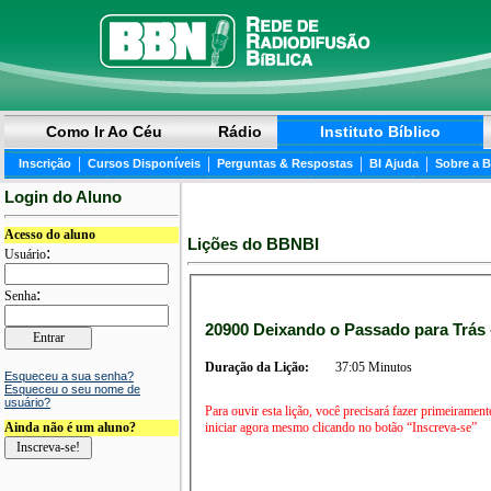
Como Ir Ao Céu
Rádio
Instituto Bíblico
|
|
|
|
Inscrição
Cursos Disponíveis
Perguntas & Respostas
BI Ajuda
Sobre a 
Login do Aluno
Acesso do aluno
Lições do BBNBI
:
Usuário
:
Senha
20900 Deixando o Passado para Trás -
Duração da Lição:
37:05 Minutos
Esqueceu a sua senha?
Esqueceu o seu nome de
usuário?
Para ouvir esta lição, você precisará fazer primeirament
iniciar agora mesmo clicando no botão “Inscreva-se”
Ainda não é um aluno?