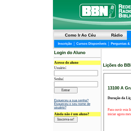
Como Ir Ao Céu
Rádio
|
|
Inscrição
Cursos Disponíveis
Perguntas &
Login do Aluno
Acesso do aluno
Lições do BB
:
Usuário
:
Senha
13100 
Duração da Liç
Esqueceu a sua senha?
Esqueceu o seu nome de
usuário?
Para ouvir esta l
Ainda não é um aluno?