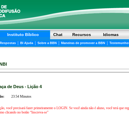
Instituto Bíblico
Chat
Recursos
Idiomas
|
|
|
|
 Respostas
BI Ajuda
Sobre a BBN
Maneiras de promover a BBN
Testemunho
NBI
A Graça de Deus - Lição 4
ão:
23:54 Minutos
ição, você precisará fazer primeiramente o LOGIN. Se você ainda não é aluno, você terá que regis
iniciar agora mesmo clicando no botão “Inscreva-se”