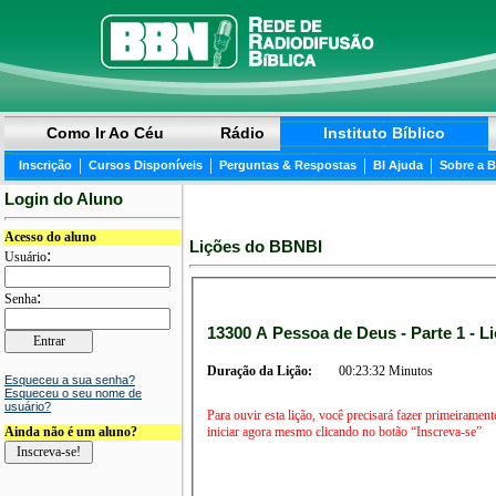
Como Ir Ao Céu
Rádio
Instituto Bíblico
|
|
|
|
Inscrição
Cursos Disponíveis
Perguntas & Respostas
BI Ajuda
Sobre a 
Login do Aluno
Acesso do aluno
Lições do BBNBI
:
Usuário
:
Senha
13300 A Pessoa de Deus - Parte 1 - L
Duração da Lição:
00:23:32 Minutos
Esqueceu a sua senha?
Esqueceu o seu nome de
usuário?
Para ouvir esta lição, você precisará fazer primeirament
iniciar agora mesmo clicando no botão “Inscreva-se”
Ainda não é um aluno?