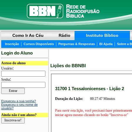
Como Ir Ao Céu
Rádio
Instituto Bíblico
|
|
|
|
Inscrição
Cursos Disponíveis
Perguntas & Respostas
BI Ajuda
Sobre a 
Login do Aluno
Acesso do aluno
Lições do BBNBI
:
Usuário
:
Senha
31700 1 Tessalonicenses - Lição 2
Duração da Lição:
00:27:47 Minutos
Esqueceu a sua senha?
Esqueceu o seu nome de
usuário?
Para ouvir esta lição, você precisará fazer primeirament
iniciar agora mesmo clicando no botão “Inscreva-se”
Ainda não é um aluno?