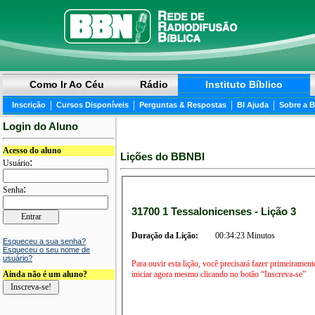
Como Ir Ao Céu
Rádio
Instituto Bíblico
|
|
|
|
Inscrição
Cursos Disponíveis
Perguntas & Respostas
BI Ajuda
Sobre a 
Login do Aluno
Acesso do aluno
Lições do BBNBI
:
Usuário
:
Senha
31700 1 Tessalonicenses - Lição 3
Duração da Lição:
00:34:23 Minutos
Esqueceu a sua senha?
Esqueceu o seu nome de
usuário?
Para ouvir esta lição, você precisará fazer primeirament
iniciar agora mesmo clicando no botão “Inscreva-se”
Ainda não é um aluno?