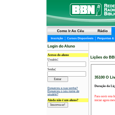
Como Ir Ao Céu
Rádio
|
|
Inscrição
Cursos Disponíveis
Perguntas &
Login do Aluno
Acesso do aluno
Lições do BB
:
Usuário
:
Senha
35100 O Liv
Duração da Liç
Esqueceu a sua senha?
Esqueceu o seu nome de
usuário?
Para ouvir esta l
Ainda não é um aluno?