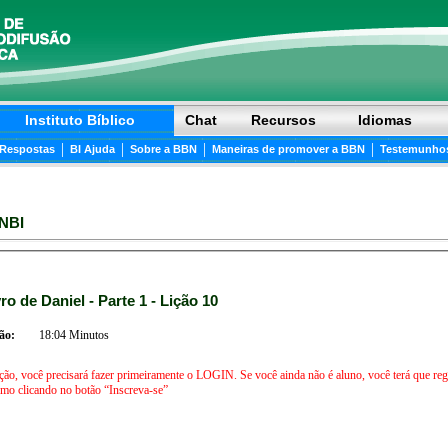
Instituto Bíblico
Chat
Recursos
Idiomas
|
|
|
|
 Respostas
BI Ajuda
Sobre a BBN
Maneiras de promover a BBN
Testemunho
NBI
ro de Daniel - Parte 1 - Lição 10
ão:
18:04 Minutos
ição, você precisará fazer primeiramente o LOGIN. Se você ainda não é aluno, você terá que regis
iniciar agora mesmo clicando no botão “Inscreva-se”