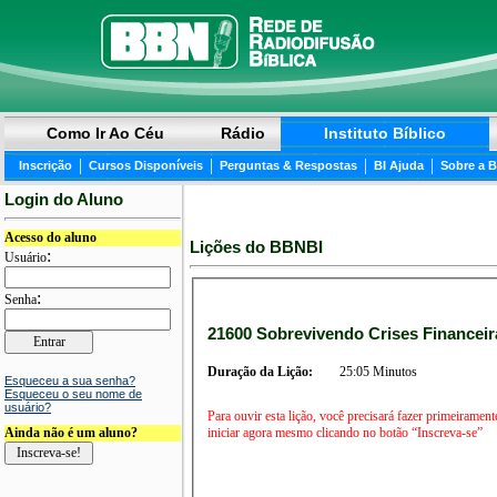
Como Ir Ao Céu
Rádio
Instituto Bíblico
|
|
|
|
Inscrição
Cursos Disponíveis
Perguntas & Respostas
BI Ajuda
Sobre a 
Login do Aluno
Acesso do aluno
Lições do BBNBI
:
Usuário
:
Senha
21600 Sobrevivendo Crises Financeira
Duração da Lição:
25:05 Minutos
Esqueceu a sua senha?
Esqueceu o seu nome de
usuário?
Para ouvir esta lição, você precisará fazer primeirament
iniciar agora mesmo clicando no botão “Inscreva-se”
Ainda não é um aluno?