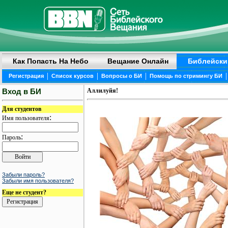
Как Попасть На Небо
Вещание Онлайн
Библейски
|
|
|
|
Регистрация
Список курсов
Вопросы о БИ
Помощь по стримингу БИ
Вход в БИ
Аллилуйя!
Для студентов
:
Имя пользователя
:
Пароль
Забыли пароль?
Забыли имя пользователя?
Еще не студент?