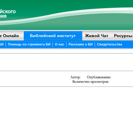
е Онлайн
Библейский институт
Живой Чат
Ресурсы
|
|
|
|
БИ
Помощь по стримингу БИ
О нас
Расскажи о БИ
Свидетельства
Автор:
Опубликованно:
Количество просмотров: