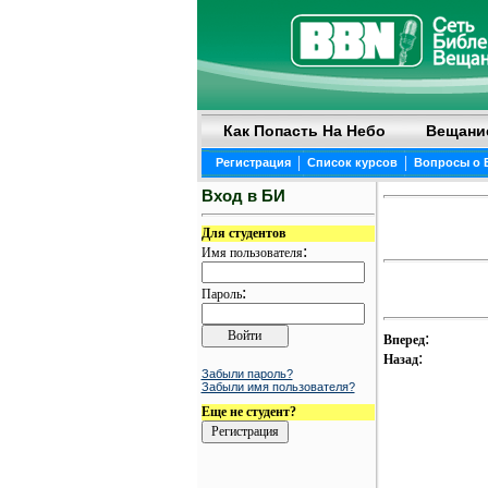
Как Попасть На Небо
Вещани
|
|
Регистрация
Список курсов
Вопросы о 
Вход в БИ
Для студентов
:
Имя пользователя
:
Пароль
:
Вперед
:
Назад
Забыли пароль?
Забыли имя пользователя?
Еще не студент?