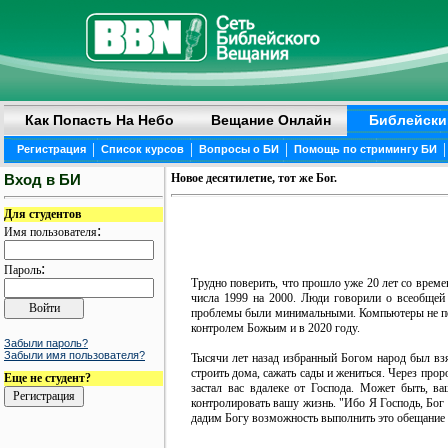
Как Попасть На Небо
Вещание Онлайн
Библейски
|
|
|
|
Регистрация
Список курсов
Вопросы о БИ
Помощь по стримингу БИ
Вход в БИ
Новое десятилетие, тот же Бог.
Для студентов
:
Имя пользователя
:
Пароль
Трудно поверить, что прошло уже 20 лет со време
числа 1999 на 2000. Люди говорили о всеобщей г
проблемы были минимальными. Компьютеры не пер
контролем Божьим и в 2020 году.
Забыли пароль?
Забыли имя пользователя?
Тысячи лет назад избранный Богом народ был взя
строить дома, сажать сады и жениться. Через про
Еще не студент?
застал вас вдалеке от Господа. Может быть, ва
контролировать вашу жизнь. "Ибо Я Господь, Бог 
дадим Богу возможность выполнить это обещание