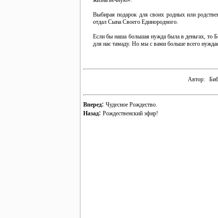
жизнь вечную».
Выбирая подарок для своих родных или родствен
отдал Сына Своего Единородного.
Если бы наша большая нужда была в деньгах, то Б
для нас тамаду. Но мы с вами больше всего нужда
Автор:
Биб
:
Вперед
Чудесное Рождество.
:
Назад
Рождественский эфир!