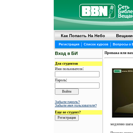
Как Попасть На Небо
Вещани
|
|
Регистрация
Список курсов
Вопросы о 
Вход в БИ
Пропажа или нах
Для студентов
:
Имя пользователя
:
Пароль
Забыли пароль?
Забыли имя пользователя?
Еще не студент?
медленно шагая