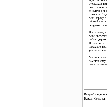
Прошло нескол
все церкви, ко
свою речь и п
прислали в пр
отчаянии. И д
день, наряду с
об этой нужде
аккуратно лежа
Наступила дос
даже представ
поблагодарить
Но миссионер,
никаких очков.
удивительным 
Мы не всегда 
помогли кому-
пожертвование 
:
Вперед
4 пункта 
:
Назад
Место для 