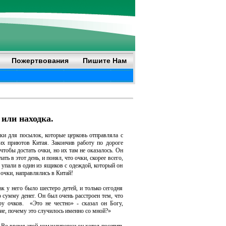
Пожертвования
Пишите Нам
или находка.
ки для посылок, которые церковь отправляла с
их приютов Китая. Закончив работу по дороге
чтобы достать очки, но их там не оказалось. Он
ть в этот день, и понял, что очки, скорее всего,
о упали в один из ящиков с одеждой, который он
очки, направлялись в Китай!
ак у него было шестеро детей, и только сегодня
 сумму денег. Он был очень расстроен тем, что
ру очков. «Это не честно» - сказал он Богу,
ние, почему это случилось именно со мной?»