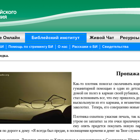
е Онлайн
Библейский институт
Живой Чат
Ресурсы
|
|
|
|
БИ
Помощь по стримингу БИ
О нас
Расскажи о БИ
Свидетельства
одка.
Пропажа 
Как-то плотник помогал сколачивать ящи
гуманитарной помощью в один из детск
домой он полез в карман своей рубашки, 
стал вспоминать все, что ему пришлось дела
выскользнули из его кармана, и незаметн
заколотил. Теперь, его совершенно новые 
Плотника охватила ужасная печаль, так к
утром он заплатил за эти очки приличную
ему опять придется покупать новую па
 по дороге к дому. «Я всегда был предан, в посвящении времени и денег на Твое служе