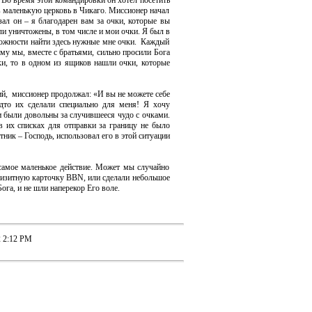
Во время этой командировки он хотел посетить
 в маленькую церковь в Чикаго. Миссионер начал
зал он – я благодарен вам за очки, которые вы
и уничтожены, в том числе и мои очки. Я был в
зможности найти здесь нужные мне очки. Каждый
ому мы, вместе с братьями, сильно просили Бога
и, то в одном из ящиков нашли очки, которые
ий, миссионер продолжал: «И вы не можете себе
удто их сделали специально для меня! Я хочу
и были довольны за случившееся чудо с очками.
в их списках для отправки за границу не было
ник – Господь, использовал его в этой ситуации
 самое маленькое действие. Может мы случайно
 визитную карточку BBN, или сделали небольшое
ога, и не шли наперекор Его воле.
2 2:12 PM