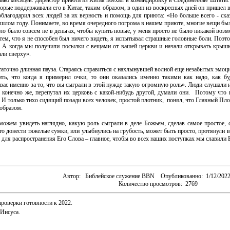
ько месяцев. Директор приюта из Китая поехал в командировку в Соединенные Штаты. 
торые поддерживали его в Китае, таким образом, в один из воскресных дней он пришел
облагодарил всех людей за их верность и помощь для приюта: «Но больше всего - ска
ошлом году. Понимаете, во время очередного погрома в нашем приюте, многие вещи был
ело было совсем не в деньгах, чтобы купить новые, у меня просто не было никакой во
 тем, что я не способен был ничего видеть, я испытывал страшные головные боли. Поэт
. А когда мы получили посылки с вещами от вашей церкви и начали открывать крышк
ли сверху».
таточно длинная пауза. Стараясь справиться с нахлынувшей волной еще незабытых эмоц
ить, что когда я примерил очки, то они оказались именно такими как надо, как б
 вас именно за то, что вы сыграли в этой нужде такую огромную роль». Люди слушали 
 конечно же, перепутал их церковь с какой-нибудь другой, думали они. Потому что 
 И только тихо сидящий позади всех человек, простой плотник, понял, что Главный Плот
образом.
можем увидеть наглядно, какую роль сыграли в деле Божьем, сделав самое простое,
то донести тяжелые сумки, или улыбнулись на грубость, может быть просто, протянули
для распространения Его Слова – главное, чтобы во всех наших поступках мы славили Б
Автор:
Библейское служение BBN
Опубликованно:
1/12/202
Количество просмотров:
2769
проверки готовности к 2022.
Иисуса.