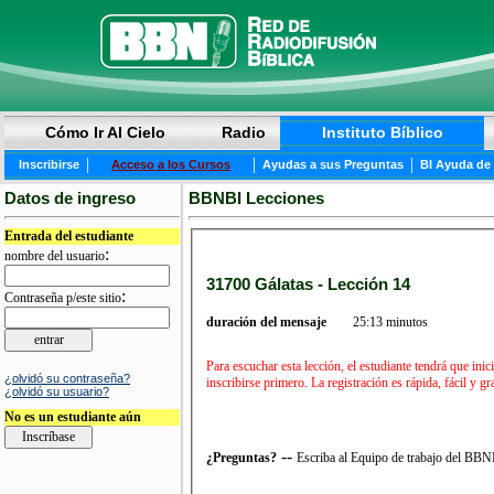
Cómo Ir Al Cielo
Radio
Instituto Bíblico
|
|
|
Inscribirse
Acceso a los Cursos
Ayudas a sus Preguntas
BI Ayuda de
Datos de ingreso
BBNBI Lecciones
Entrada del estudiante
:
nombre del usuario
31700 Gálatas - Lección 14
:
Contraseña p/este sitio
duración del mensaje
25:13 minutos
Para escuchar esta lección, el estudiante tendrá que in
¿olvidó su contraseña?
inscribirse primero. La registración es rápida, fácil y 
¿olvidó su usuario?
No es un estudiante aún
--
¿Preguntas?
Escriba al Equipo de trabajo del BB