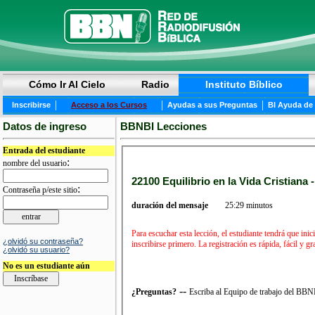
Cómo Ir Al Cielo
Radio
Instituto Bíblico
|
|
|
Inscribirse
Acceso a los Cursos
Ayudas a sus Preguntas
BI Ayuda de
Datos de ingreso
BBNBI Lecciones
Entrada del estudiante
:
nombre del usuario
22100 Equilibrio en la Vida Cristiana 
:
Contraseña p/este sitio
duración del mensaje
25:29 minutos
Para escuchar esta lección, el estudiante tendrá que in
¿olvidó su contraseña?
inscribirse primero. La registración es rápida, fácil y 
¿olvidó su usuario?
No es un estudiante aún
--
¿Preguntas?
Escriba al Equipo de trabajo del BB