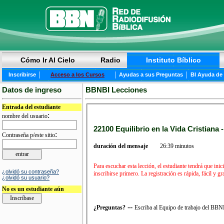
Cómo Ir Al Cielo
Radio
Instituto Bíblico
|
|
|
Inscribirse
Acceso a los Cursos
Ayudas a sus Preguntas
BI Ayuda de
Datos de ingreso
BBNBI Lecciones
Entrada del estudiante
:
nombre del usuario
22100 Equilibrio en la Vida Cristiana 
:
Contraseña p/este sitio
duración del mensaje
26:39 minutos
Para escuchar esta lección, el estudiante tendrá que in
¿olvidó su contraseña?
inscribirse primero. La registración es rápida, fácil y 
¿olvidó su usuario?
No es un estudiante aún
--
¿Preguntas?
Escriba al Equipo de trabajo del BB