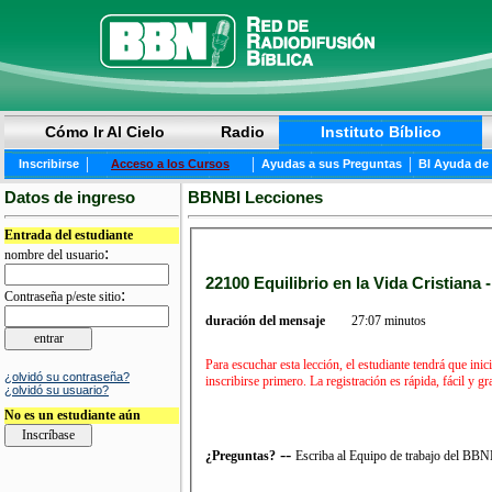
Cómo Ir Al Cielo
Radio
Instituto Bíblico
|
|
|
Inscribirse
Acceso a los Cursos
Ayudas a sus Preguntas
BI Ayuda de
Datos de ingreso
BBNBI Lecciones
Entrada del estudiante
:
nombre del usuario
22100 Equilibrio en la Vida Cristiana 
:
Contraseña p/este sitio
duración del mensaje
27:07 minutos
Para escuchar esta lección, el estudiante tendrá que in
¿olvidó su contraseña?
inscribirse primero. La registración es rápida, fácil y 
¿olvidó su usuario?
No es un estudiante aún
--
¿Preguntas?
Escriba al Equipo de trabajo del BB