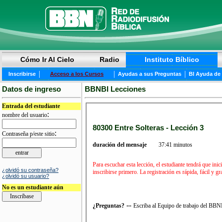
Cómo Ir Al Cielo
Radio
Instituto Bíblico
|
|
|
Inscribirse
Acceso a los Cursos
Ayudas a sus Preguntas
BI Ayuda de
Datos de ingreso
BBNBI Lecciones
Entrada del estudiante
:
nombre del usuario
80300 Entre Solteras - Lección 3
:
Contraseña p/este sitio
duración del mensaje
37:41 minutos
Para escuchar esta lección, el estudiante tendrá que in
¿olvidó su contraseña?
inscribirse primero. La registración es rápida, fácil y 
¿olvidó su usuario?
No es un estudiante aún
--
¿Preguntas?
Escriba al Equipo de trabajo del BB