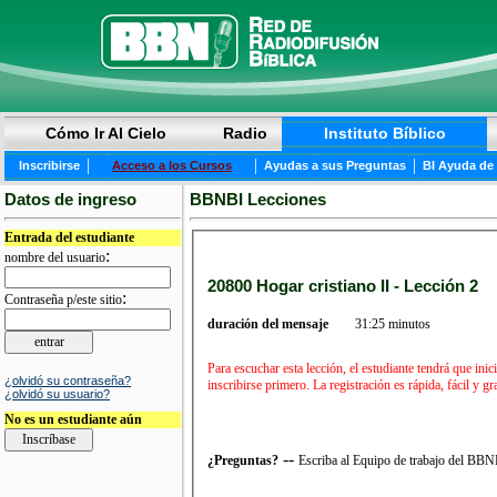
Cómo Ir Al Cielo
Radio
Instituto Bíblico
|
|
|
Inscribirse
Acceso a los Cursos
Ayudas a sus Preguntas
BI Ayuda de
Datos de ingreso
BBNBI Lecciones
Entrada del estudiante
:
nombre del usuario
20800 Hogar cristiano II - Lección 2
:
Contraseña p/este sitio
duración del mensaje
31:25 minutos
Para escuchar esta lección, el estudiante tendrá que in
¿olvidó su contraseña?
inscribirse primero. La registración es rápida, fácil y 
¿olvidó su usuario?
No es un estudiante aún
--
¿Preguntas?
Escriba al Equipo de trabajo del BB