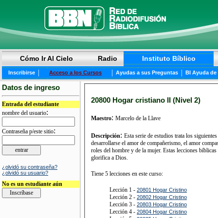
Cómo Ir Al Cielo
Radio
Instituto Bíblico
|
|
|
Inscribirse
Acceso a los Cursos
Ayudas a sus Preguntas
BI Ayuda de
Datos de ingreso
20800 Hogar cristiano II (Nivel 2)
Entrada del estudiante
:
nombre del usuario
:
Maestro
Marcelo de la Llave
:
Contraseña p/este sitio
:
Descripción
Esta serie de estudios trata los siguien
desarrollarse el amor de compañerismo, el amor compas
roles del hombre y de la mujer. Estas lecciones bíblica
glorifica a Dios.
¿olvidó su contraseña?
¿olvidó su usuario?
Tiene 5 lecciones en este curso:
No es un estudiante aún
Lección 1 -
20801 Hogar Cristino
Lección 2 -
20802 Hogar Cristino
Lección 3 -
20803 Hogar Cristino
Lección 4 -
20804 Hogar Cristino