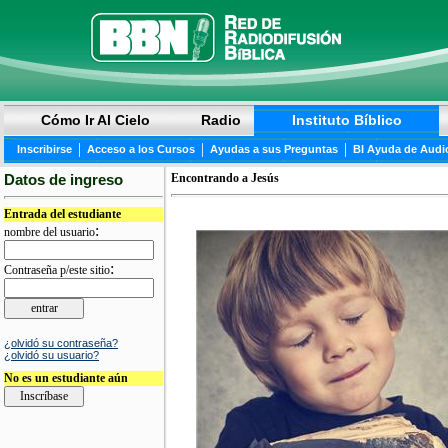
Cómo Ir Al Cielo
Radio
Instituto Bíblico
|
|
|
Inscribirse
Acceso a los Cursos
Ayudas a sus Preguntas
BI Ayuda de Audi
Datos de ingreso
Encontrando a Jesús
Entrada del estudiante
:
nombre del usuario
:
Contraseña p/este sitio
¿olvidó su contraseña?
¿olvidó su usuario?
No es un estudiante aún