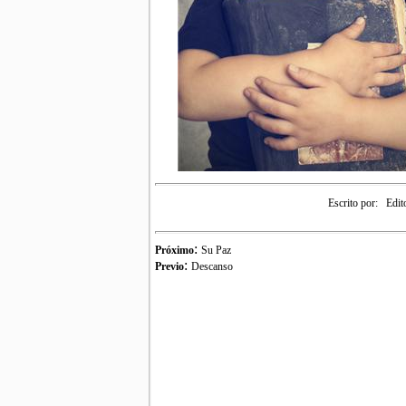
Escrito por:
Edit
:
Próximo
Su Paz
:
Previo
Descanso