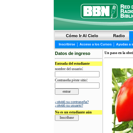
Cómo Ir Al Cielo
Radio
|
|
Inscribirse
Acceso a los Cursos
Ayudas a 
Datos de ingreso
Un paso en la obed
Entrada del estudiante
:
nombre del usuario
:
Contraseña p/este sitio
¿olvidó su contraseña?
¿olvidó su usuario?
No es un estudiante aún