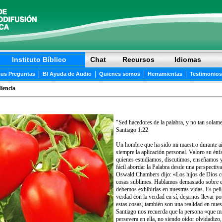
Instituto Bíblico
Chat
Recursos
Idiomas
|
|
|
|
sus Preguntas
BI Ayuda de Audio
Quienes somos
Herramientas
Testimonios
iencia
"Sed hacedores de la palabra, y no tan sola
Santiago 1:22
Un hombre que ha sido mi maestro durante años
siempre la aplicación personal. Valoro su énfa
quienes estudiamos, discutimos, enseñamos y
fácil abordar la Palabra desde una perspectiva
Oswald Chambers dijo: «Los hijos de Dios cor
cosas sublimes. Hablamos demasiado sobre es
debemos exhibirlas en nuestras vidas. Es peli
verdad con la verdad en sí; dejarnos llevar 
estas cosas, también son una realidad en nues
Santiago nos recuerda que la persona «que mira
persevera en ella, no siendo oidor olvidadizo,