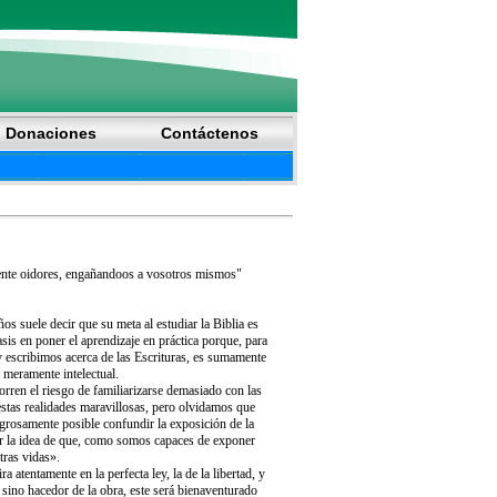
Donaciones
Contáctenos
mente oidores, engañandoos a vosotros mismos"
 suele decir que su meta al estudiar la Biblia es
sis en poner el aprendizaje en práctica porque, para
 escribimos acerca de las Escrituras, es sumamente
 meramente intelectual.
ren el riesgo de familiarizarse demasiado con las
tas realidades maravillosas, pero olvidamos que
grosamente posible confundir la exposición de la
por la idea de que, como somos capaces de exponer
tras vidas».
 atentamente en la perfecta ley, la de la libertad, y
 sino hacedor de la obra, este será bienaventurado