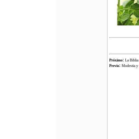
:
Próximo
La Biblia
:
Previo
Modestia y 