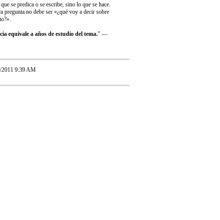
 que se predica o se escribe, sino lo que se hace.
a pregunta no debe ser «¿qué voy a decir sobre
to?».
ia equivale a años de estudio del tema.
” —
1/2011 9:39 AM