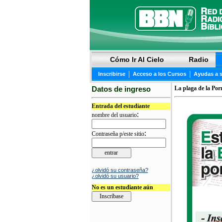
Cómo Ir Al Cielo
Radio
|
|
Inscribirse
Acceso a los Cursos
Ayudas a 
Datos de ingreso
La plaga de la Por
Entrada del estudiante
:
nombre del usuario
:
Contraseña p/este sitio
¿olvidó su contraseña?
¿olvidó su usuario?
No es un estudiante aún