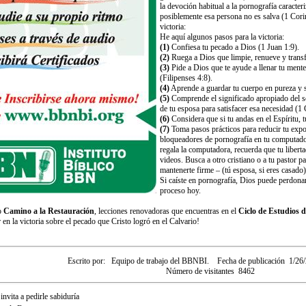
la devoción habitual a la pornografía caracte
posiblemente esa persona no es salva (1 Corin
victoria:
He aquí algunos pasos para la victoria:
(1)
Confiesa tu pecado a Dios (1 Juan 1:9).
(2)
Ruega a Dios que limpie, renueve y tran
(3)
Pide a Dios que te ayude a llenar tu ment
(Filipenses 4:8).
(4)
Aprende a guardar tu cuerpo en pureza y s
(5)
Comprende el significado apropiado del s
de tu esposa para satisfacer esa necesidad (1 
(6)
Considera que si tu andas en el Espíritu, t
(7)
Toma pasos prácticos para reducir tu expo
bloqueadores de pornografía en tu computadora
regala la computadora, recuerda que tu liberta
videos. Busca a otro cristiano o a tu pastor p
mantenerte firme – (tú esposa, si eres casado)
Si caíste en pornografía, Dios puede perdonar
proceso hoy.
o
Camino a la Restauración
, lecciones renovadoras que encuentras en el
Ciclo de Estudios 
 en la victoria sobre el pecado que Cristo logró en el Calvario!
Escrito por:
Equipo de trabajo del BBNBI.
Fecha de publicación
1/26
Número de visitantes
8462
invita a pedirle sabiduría