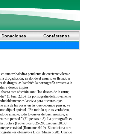
Donaciones
Contáctenos
en una resbaladiza pendiente de creciente vileza e
la drogadicción, en donde el usuario es llevado a
de drogas, así también la pornografía arrastra a la
ales y deseos impíos.
 abarca esta adicción son: “los deseos de la carne,
vida.” (1 Juan 2:16). La pornografía definitivamente
 indudablemente es lascivia para nuestros ojos.
omo una de las cosas en las que debemos pensar, ya
mo dijo el apóstol “En todo lo que es verdadero,
todo lo amable, todo lo que es de buen nombre; si
en esto pensad.” (Filipenses 4:8). La pornografía es
 destructiva (Proverbios 6:25-28; Ezequiel 20:30;
nte perversidad (Romanos 6:19). El codiciar a otra
ornografía) es ofensivo a Dios (Mateo 5:28). Cuando