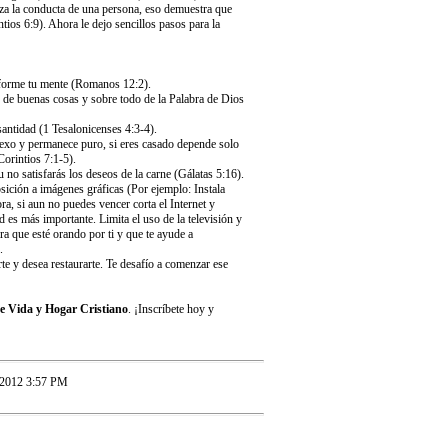
riza la conducta de una persona, eso demuestra que
tios 6:9). Ahora le dejo sencillos pasos para la
sforme tu mente (Romanos 12:2).
e de buenas cosas y sobre todo de la Palabra de Dios
antidad (1 Tesalonicenses 4:3-4).
exo y permanece puro, si eres casado depende solo
Corintios 7:1-5).
u no satisfarás los deseos de la carne (Gálatas 5:16).
sición a imágenes gráficas (Por ejemplo: Instala
, si aun no puedes vencer corta el Internet y
d es más importante. Limita el uso de la televisión y
ara que esté orando por ti y que te ayude a
.
te y desea restaurarte. Te desafío a comenzar ese
de Vida y Hogar Cristiano
. ¡Inscríbete hoy y
/2012 3:57 PM