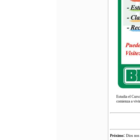
Estudia el Curs
comienza a vivir
:
Próximo
Dios nos 