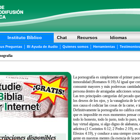
Instituto Bíblico
Chat
Recursos
Idiomas
|
|
|
|
sus Preguntas
BI Ayuda de Audio
Quienes somos
Herramientas
Testimonios
nografía
La pornografía es simplemente el primer paso 
inmoralidad (Romanos 6:19) Al igual que con 
consumir mayores y más poderosas cantidades 
persona dentro de arraigadas adicciones sexu
Las tres principales categorías del pecado que
los deseos de los ojos, y la vanagloria de la 
nos causa el codiciar las cosas de la carne, e
Definitivamente la pornografía no califica c
que es imposible en esos momentos pensar co
todo lo honesto, todo lo justo, todo lo puro, 
hay virtud alguna, si algo digno de alabanza, 
adictiva (1 Corintios 6:12; 2 Pedro 2:19), es
Efesios 4:19), y conduce a una siempre crecie
gente en nuestras mentes (la esencia de la p