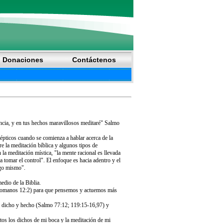
Donaciones
Contáctenos
encia, y en tus hechos maravillosos meditaré" Salmo
épticos cuando se comienza a hablar acerca de la
e la meditación bíblica y algunos tipos de
la meditación mística, "la mente racional es llevada
a tomar el control". El enfoque es hacia adentro y el
igo mismo".
edio de la Biblia.
(Romanos 12:2) para que pensemos y actuemos más
ha dicho y hecho (Salmo 77:12; 119:15-16,97) y
tos los dichos de mi boca y la meditación de mi