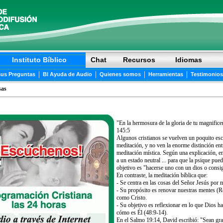
Instituto Bíblico
Chat
Recursos
Idiomas
|
|
|
|
sus Preguntas
BI Ayuda de Audio
Quienes somos
Herramientas
Testimonios
sas
"En la hermosura de la gloria de tu magnific
145:5
Algunos cristianos se vuelven un poquito esc
meditación, y no ven la enorme distinción entr
meditación mística. Según una explicación, en 
a un estado neutral ... para que la psique pued
objetivo es "hacerse uno con un dios o cons
En contraste, la meditación bíblica que:
- Se centra en las cosas del Señor Jesús por m
- Su propósito es renovar nuestras mentes 
como Cristo.
- Su objetivo es reflexionar en lo que Dios 
cómo es Él (48:9-14).
En el Salmo 19:14, David escribió: "Sean gra