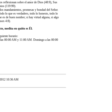
os reflexionan sobre el amor de Dios (48:9), Sus
nios (119:99).
en los mandamientos, promesas y bondad del Señor.
odo lo que es verdadero, todo lo honesto, todo lo
ue es de buen nombre; si hay virtud alguna, si algo
nses 4:8).
to, medita en quién es Él.
uiente horario:
a las 00:00 AM y 11:00 AM. Domingo a las 00:00
/2012 10:36 AM