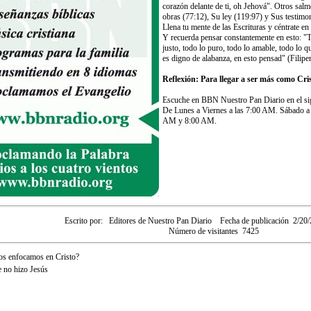
corazón delante de ti, oh Jehová". Otros salm
obras (77:12), Su ley (119:97) y Sus testimo
Llena tu mente de las Escrituras y céntrate 
Y recuerda pensar constantemente en esto: "T
justo, todo lo puro, todo lo amable, todo lo q
es digno de alabanza, en esto pensad" (Filipe
Reflexión: Para llegar a ser más como Cris
Escuche en BBN Nuestro Pan Diario en el sig
De Lunes a Viernes a las 7:00 AM. Sábado 
AM y 8:00 AM.
Escrito por:
Editores de Nuestro Pan Diario
Fecha de publicación
2/20
Número de visitantes
7425
s enfocamos en Cristo?
 no hizo Jesús