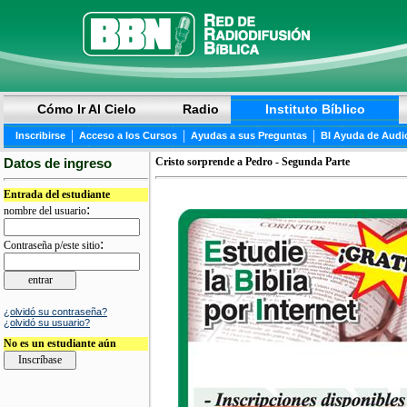
Cómo Ir Al Cielo
Radio
Instituto Bíblico
|
|
|
Inscribirse
Acceso a los Cursos
Ayudas a sus Preguntas
BI Ayuda de Audi
Datos de ingreso
Cristo sorprende a Pedro - Segunda Parte
Entrada del estudiante
:
nombre del usuario
:
Contraseña p/este sitio
¿olvidó su contraseña?
¿olvidó su usuario?
No es un estudiante aún