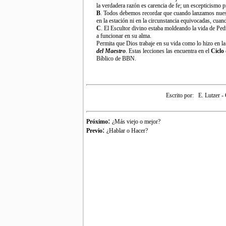
la verdadera razón es carencia de fe; un escepticismo p
B
. Todos debemos recordar que cuando lanzamos nuestr
en la estación ni en la circunstancia equivocadas, cua
C
. El Escultor divino estaba moldeando la vida de Ped
a funcionar en su alma.
Permita que Dios trabaje en su vida como lo hizo en la 
del Maestro
. Estas lecciones las encuentra en el
Ciclo
Bíblico de BBN.
Escrito por:
E. Lutzer -
:
Próximo
¿Más viejo o mejor?
:
Previo
¿Hablar o Hacer?