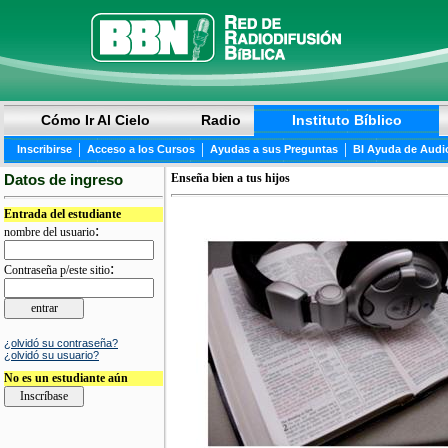
Cómo Ir Al Cielo
Radio
Instituto Bíblico
|
|
|
Inscribirse
Acceso a los Cursos
Ayudas a sus Preguntas
BI Ayuda de Audi
Datos de ingreso
Enseña bien a tus hijos
Entrada del estudiante
:
nombre del usuario
:
Contraseña p/este sitio
¿olvidó su contraseña?
¿olvidó su usuario?
No es un estudiante aún