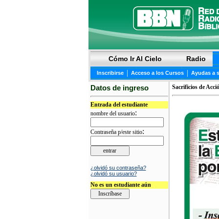
Cómo Ir Al Cielo
Radio
|
|
Inscribirse
Acceso a los Cursos
Ayudas a 
Datos de ingreso
Sacrificios de Acci
Entrada del estudiante
:
nombre del usuario
:
Contraseña p/este sitio
¿olvidó su contraseña?
¿olvidó su usuario?
No es un estudiante aún