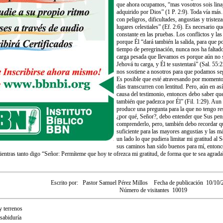
que ahora ocupamos, “mas vosotros sois linaj
adquirido por Dios” (1 P. 2:9). Toda vía más
con peligros, dificultades, angustias y triste
lugares celestiales” (Ef. 2:6). Es necesario 
constante en las pruebas. Los conflictos y la
porque Él “dará también la salida, para que p
tiempo de peregrinación, nunca nos ha faltado 
carga pesada que llevamos es porque aún no s
Jehová tu carga, y Él te sustentará” (Sal. 55
nos sostiene a nosotros para que podamos seg
Es posible que esté atravesando por momentos
días transcurren con lentitud. Pero, aún en as
causa del testimonio, entonces debo saber qu
también que padezca por Él” (Fil. 1:29). Aun 
produce una pregunta para la que no tengo res
¿por qué, Señor?, debo entender que Sus pen
comprenderlo, pero, también debo recordar qu
suficiente para las mayores angustias y las má
un lado lo que pudiera limitar mi gratitud al 
sus caminos han sido buenos para mí, entonces
ientras tanto digo “Señor: Permíteme que hoy te ofrezca mi gratitud, de forma que te sea agrada
Escrito por:
Pastor Samuel Pérez Millos
Fecha de publicación
10/10/
Número de visitantes
10019
y terrenos
sabiduría