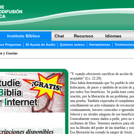
Instituto Bíblico
Chat
Recursos
Idiomas
|
|
|
|
sus Preguntas
BI Ayuda de Audio
Quienes somos
Herramientas
Testimonios
ón y Gracias
“Y cuando ofreciereis sacrificio de acción de 
aceptable” (Lv. 22:29).
Dios había determinado que Su pueblo le ofrec
holocausto, de paces y también de acción de g
por todos Sus beneficios. Se podía traer como
oración, por la liberación de un problema, po
una prueba. También expresaba el cumplimien
sencillamente un acto voluntario de reconocim
continuamente, favores conocidos o ignorados
Jehová y no olvides ninguno de sus beneficio
Generalmente somos dados a pedir, pero no s
recibimos de Dios. Tenemos motivos para ofrec
nos ha librado del poder de las tinieblas y no
Esa liberación ha costado la sangre de Jesús