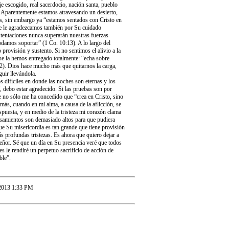
e escogido, real sacerdocio, nación santa, pueblo
. Aparentemente estamos atravesando un desierto,
zas, sin embargo ya “estamos sentados con Cristo en
que le agradezcamos también por Su cuidado
s tentaciones nunca superarán nuestras fuerzas
odamos soportar” (1 Co. 10:13). A lo largo del
provisión y sustento. Si no sentimos el alivio a la
e la hemos entregado totalmente: “echa sobre
:22). Dios hace mucho más que quitarnos la carga,
uir llevándola.
 difíciles en donde las noches son eternas y los
í, debo estar agradecido. Si las pruebas son por
e no sólo me ha concedido que “crea en Cristo, sino
más, cuando en mi alma, a causa de la aflicción, se
puesta, y en medio de la tristeza mi corazón clama
samientos son demasiado altos para que pudiera
e Su misericordia es tan grande que tiene provisión
s profundas tristezas. Es ahora que quiero dejar a
Señor. Sé que un día en Su presencia veré que todos
 le rendiré un perpetuo sacrificio de acción de
ble”.
2013 1:33 PM