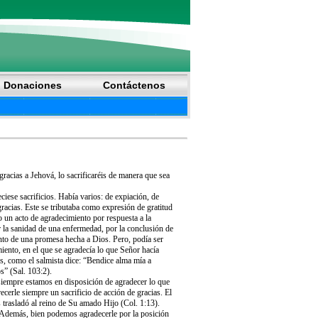
Donaciones
Contáctenos
gracias a Jehová, lo sacrificaréis de manera que sea
iese sacrificios. Había varios: de expiación, de
racias. Este se tributaba como expresión de gratitud
 un acto de agradecimiento por respuesta a la
r la sanidad de una enfermedad, por la conclusión de
to de una promesa hecha a Dios. Pero, podía ser
iento, en el que se agradecía lo que Señor hacía
, como el salmista dice: “Bendice alma mía a
s” (Sal. 103:2).
iempre estamos en disposición de agradecer lo que
erle siempre un sacrificio de acción de gracias. El
s trasladó al reino de Su amado Hijo (Col. 1:13).
. Además, bien podemos agradecerle por la posición