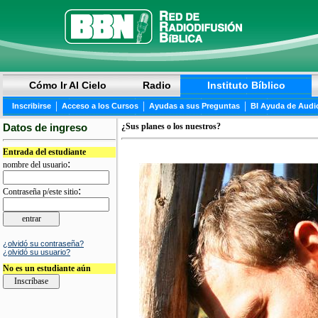
Cómo Ir Al Cielo
Radio
Instituto Bíblico
|
|
|
Inscribirse
Acceso a los Cursos
Ayudas a sus Preguntas
BI Ayuda de Audi
Datos de ingreso
¿Sus planes o los nuestros?
Entrada del estudiante
:
nombre del usuario
:
Contraseña p/este sitio
¿olvidó su contraseña?
¿olvidó su usuario?
No es un estudiante aún