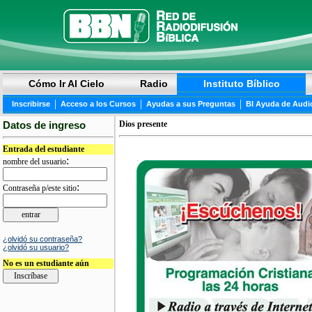
Cómo Ir Al Cielo
Radio
Instituto Bíblico
|
|
|
Inscribirse
Acceso a los Cursos
Ayudas a sus Preguntas
BI Ayuda de Audi
Datos de ingreso
Dios presente
Entrada del estudiante
:
nombre del usuario
:
Contraseña p/este sitio
¿olvidó su contraseña?
¿olvidó su usuario?
No es un estudiante aún