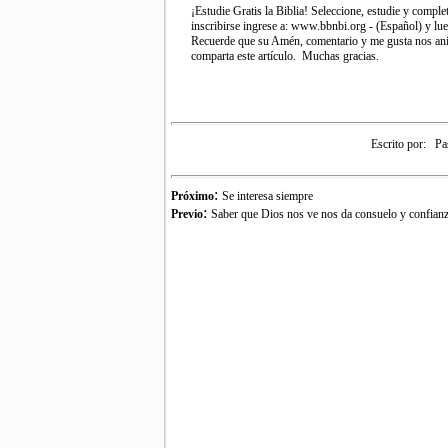
¡Estudie Gratis la Biblia! Seleccione, estudie y compl
inscribirse ingrese a: www.bbnbi.org - (Español) y lu
Recuerde que su Amén, comentario y me gusta nos anima
comparta este artículo. Muchas gracias.
Escrito por:
Pa
:
Próximo
Se interesa siempre
:
Previo
Saber que Dios nos ve nos da consuelo y confian