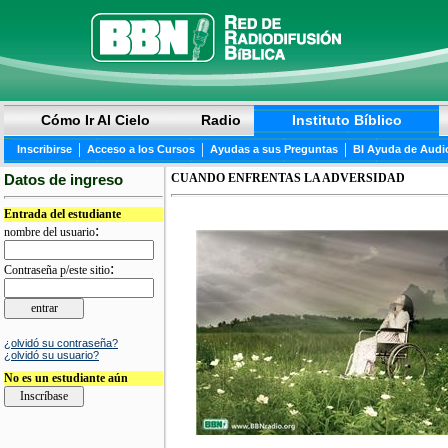
Cómo Ir Al Cielo
Radio
Instituto Bíblico
|
|
|
Inscribirse
Acceso a los Cursos
Ayudas a sus Preguntas
BI Ayuda de Audi
Datos de ingreso
CUANDO ENFRENTAS LA ADVERSIDAD
Entrada del estudiante
:
nombre del usuario
:
Contraseña p/este sitio
¿olvidó su contraseña?
¿olvidó su usuario?
No es un estudiante aún