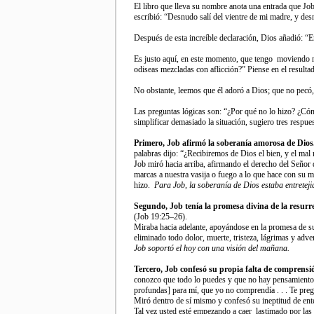
El libro que lleva su nombre anota una entrada que Jo
escribió: “Desnudo salí del vientre de mi madre, y des
Después de esta increíble declaración, Dios añadió: “E
Es justo aquí, en este momento, que tengo moviendo m
odiseas mezcladas con aflicción?” Piense en el resultad
No obstante, leemos que él adoró a Dios; que no pecó, 
Las preguntas lógicas son: “¿Por qué no lo hizo? ¿Cóm
simplificar demasiado la situación, sugiero tres respue
Primero, Job afirmó la soberanía amorosa de Dios
palabras dijo: “¿Recibiremos de Dios el bien, y el mal
Job miró hacia arriba, afirmando el derecho del Señor 
marcas a nuestra vasija o fuego a lo que hace con su ma
hizo.
Para Job, la soberanía de Dios estaba entretej
Segundo, Job tenía la promesa divina de la resurr
(Job 19:25–26).
Miraba hacia adelante, apoyándose en la promesa de su 
eliminado todo dolor, muerte, tristeza, lágrimas y ad
Job soportó el hoy con una visión del mañana.
Tercero, Job confesó su propia falta de comprensi
conozco que todo lo puedes y que no hay pensamiento q
profundas] para mí, que yo no comprendía . . . Te preg
Miró dentro de sí mismo y confesó su ineptitud de ent
Tal vez usted esté empezando a caer lastimado por las p