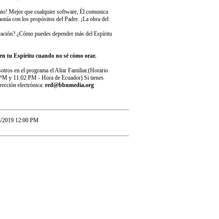
anto! Mejor que cualquier software, Él comunica
nía con los propósitos del Padre. ¡La obra del
oración? ¿Cómo puedes depender más del Espíritu
n tu Espíritu cuando no sé cómo orar.
otros en el programa el Altar Familiar.(Horario
PM y 11:02 PM - Hora de Ecuador) Si tienes
rección electrónica:
red@bbnmedia.org
5/2019 12:00 PM