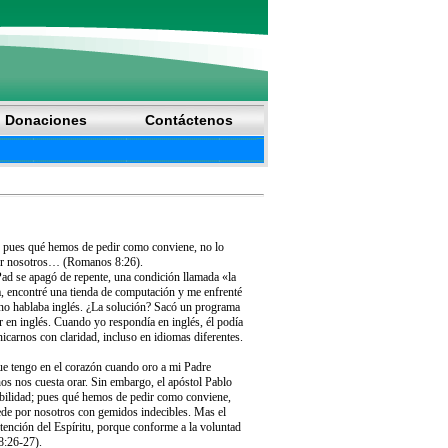
Donaciones
Contáctenos
; pues qué hemos de pedir como conviene, no lo
por nosotros… (Romanos 8:26).
iPad se apagó de repente, una condición llamada «la
, encontré una tienda de computación y me enfrenté
o no hablaba inglés. ¿La solución? Sacó un programa
er en inglés. Cuando yo respondía en inglés, él podía
icarnos con claridad, incluso en idiomas diferentes.
ue tengo en el corazón cuando oro a mi Padre
os nos cuesta orar. Sin embargo, el apóstol Pablo
debilidad; pues qué hemos de pedir como conviene,
ede por nosotros con gemidos indecibles. Mas el
ntención del Espíritu, porque conforme a la voluntad
8:26-27).