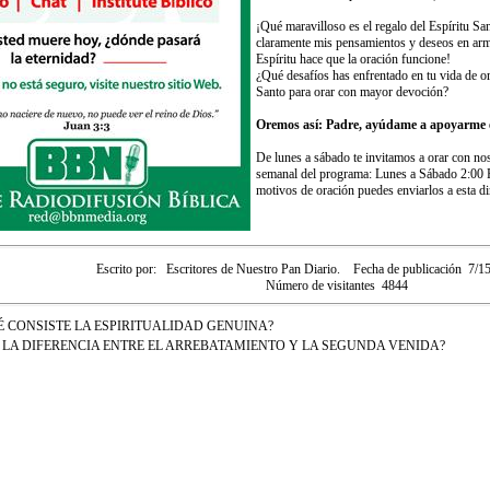
¡Qué maravilloso es el regalo del Espíritu S
claramente mis pensamientos y deseos en armo
Espíritu hace que la oración funcione!
¿Qué desafíos has enfrentado en tu vida de 
Santo para orar con mayor devoción?
Oremos así: Padre, ayúdame a apoyarme e
De lunes a sábado te invitamos a orar con nos
semanal del programa: Lunes a Sábado 2:00 
motivos de oración puedes enviarlos a esta di
Escrito por:
Escritores de Nuestro Pan Diario.
Fecha de publicación
7/1
Número de visitantes
4844
É CONSISTE LA ESPIRITUALIDAD GENUINA?
 LA DIFERENCIA ENTRE EL ARREBATAMIENTO Y LA SEGUNDA VENIDA?