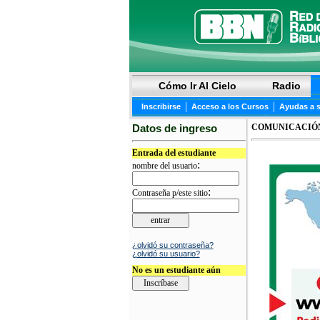
Cómo Ir Al Cielo
Radio
|
|
Inscribirse
Acceso a los Cursos
Ayudas a 
Datos de ingreso
COMUNICACIÓ
Entrada del estudiante
:
nombre del usuario
:
Contraseña p/este sitio
¿olvidó su contraseña?
¿olvidó su usuario?
No es un estudiante aún