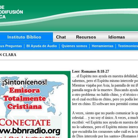
Instituto Bíblico
Chat
Recursos
Idiomas
|
|
|
|
sus Preguntas
BI Ayuda de Audio
Quienes somos
Herramientas
Testimonios
N CLARA
Leer: Romanos 8:18-27
… el Espíritu nos ayuda en nuestra debilidad
sabemos, pero el Espíritu mismo intercede 
Mientras viajaba por Asia, la pantalla de mi 
pantalla negra de la muerte». Buscando ayuda
a otro problema: no hablo chino, y el técnic
en el cual escribía en chino, pero yo podía le
leer en chino. El software nos permitió comun
A veces, siento que no puedo comunicar lo q
celestial… y no soy el único. A veces, a much
escribió: «el Espíritu nos ayuda en nuestra 
no lo sabemos, pero el Espíritu mismo interc
que escudriña los corazones sabe cuál es la i
de Dios intercede por los santos» (Romanos 