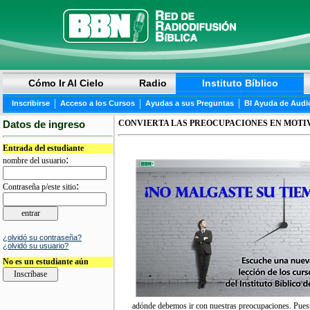
Cómo Ir Al Cielo
Radio
Instituto Bíblico
|
|
|
Inscribirse
Acceso a los Cursos
Ayudas a sus Preguntas
BI Ayuda de Audi
Datos de ingreso
CONVIERTA LAS PREOCUPACIONES EN MOTI
Entrada del estudiante
:
nombre del usuario
:
Contraseña p/este sitio
¿olvidó su contraseña?
¿olvidó su usuario?
No es un estudiante aún
adónde debemos ir con nuestras preocupaciones. Puesto