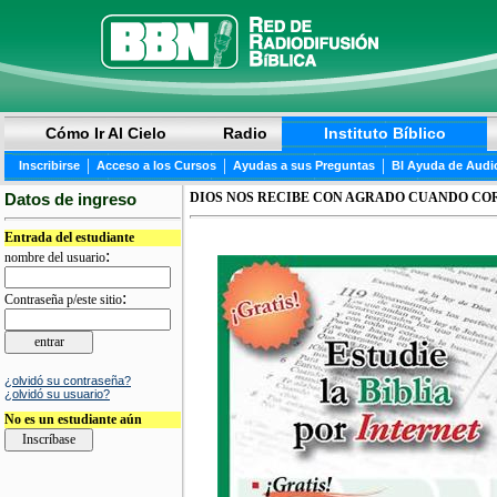
Cómo Ir Al Cielo
Radio
Instituto Bíblico
|
|
|
Inscribirse
Acceso a los Cursos
Ayudas a sus Preguntas
BI Ayuda de Audi
Datos de ingreso
DIOS NOS RECIBE CON AGRADO CUANDO CO
Entrada del estudiante
:
nombre del usuario
:
Contraseña p/este sitio
¿olvidó su contraseña?
¿olvidó su usuario?
No es un estudiante aún