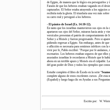
de Egipto, de manera que lo lógico era perseguirlos y t
Faraón de que los hebreos estaban vagando en el desier
capturarlos. El Señor estaba atrayendo a los egipcios a
recibiría toda la gloria. El triunfaría una vez más sobr
su carro real y persiguió a los hebreos.
- El pánico de Israel (Ex. 14:10-12).
En tanto que los israelitas mantuvieron sus ojos en l
apartaron sus ojos del Señor, miraron hacia atrás y vi
versículos presentan el patrón de comportamiento de I
Señor y a Moisés y fueron progresando. Pero si apare
pidiendo regresar a Egipto. Sin embargo, antes de que
o aflicción es necesaria para sentirnos infelices con 
vivir por fe, Pablo escribió: "Porque por fe andamos, 
escenarios. Los hebreos estaban seguros de que ellos y 
asustados israelitas le recordaron a Moisés que le habí
ahora en un terrible apuro y Moisés era el culpable. 
del gran poder de Dios y todos los ejemplos que conoc
Estudie completo el libro de Éxodo en la serie “
Seamo
complete alguno de estos excelentes cursos. ¡De esta m
(Español) y luego haga clic en Ayudas a sus Pregunta
Escrito por:
W. Wiers