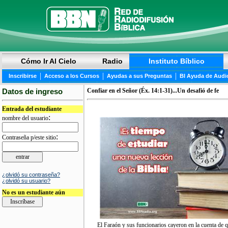
Cómo Ir Al Cielo
Radio
Instituto Bíblico
|
|
|
Inscribirse
Acceso a los Cursos
Ayudas a sus Preguntas
BI Ayuda de Audi
Datos de ingreso
Confiar en el Señor (Éx. 14:1-31)...Un desafió de fe
Entrada del estudiante
:
nombre del usuario
:
Contraseña p/este sitio
¿olvidó su contraseña?
¿olvidó su usuario?
No es un estudiante aún
El Faraón y sus funcionarios cayeron en la cuenta de q