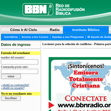
Cómo Ir Al Cielo
Radio
Instituto Bíblico
|
|
|
Inscribirse
Acceso a los Cursos
Ayudas a sus Preguntas
BI Ayuda de Audi
Datos de ingreso
Lecciones para la solución de conflictos - Primera part
Entrada del estudiante
:
nombre del usuario
:
Contraseña p/este sitio
¿olvidó su contraseña?
¿olvidó su usuario?
No es un estudiante aún