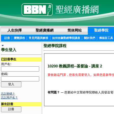
人生抉擇
聖經廣播網
简体网站
聖經學院
|
|
|
|
|
註冊
瀏覽課程
常見問題與解答
如何收聽聖經學院講座
關於我們
傳福音工具
聖經學院課程
學生登入
已註冊學生
:
用戶名
10200 教義課程--基督論 - 講座 2
:
密碼
要收聽這門課，您首先需要登入。如果您是新學生
--
有問題？
想要給中文聖經學院聯絡人員發送電
忘記密碼？
忘記用戶名？
新生註冊