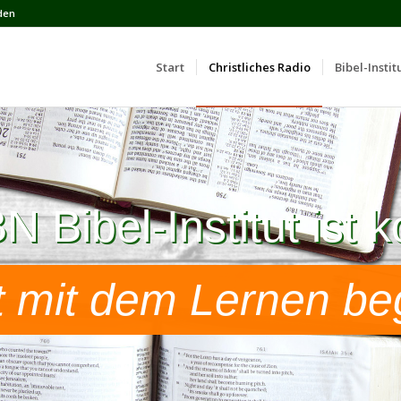
den
Start
Сhristliches Radio
Bibel-Instit
 Bibel-Institut ist k
 Bibel-Institut ist k
t mit dem Lernen be