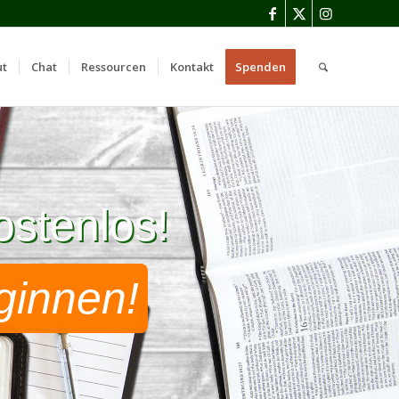
ut
Chat
Ressourcen
Kontakt
Spenden
ostenlos!
ostenlos!
ginnen!