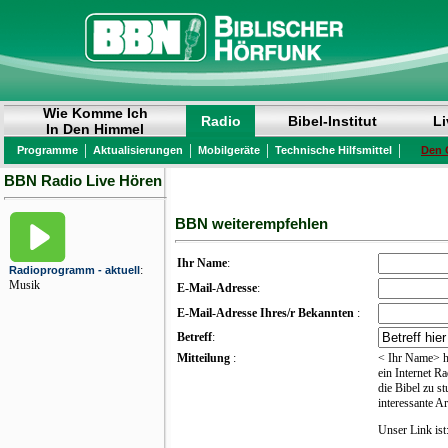
Wie Komme Ich
Radio
Bibel-Institut
Li
In Den Himmel
|
|
|
|
Programme
Aktualisierungen
Mobilgeräte
Technische Hilfsmittel
Den 
BBN Radio Live Hören
BBN weiterempfehlen
Ihr Name
:
:
Radioprogramm - aktuell
Musik
E-Mail-Adresse
:
E-Mail-Adresse Ihres/r Bekannten
:
Betreff
:
Mitteilung
:
<
Ihr Name
>
h
ein Internet R
die Bibel zu s
interessante A
Unser Link ist