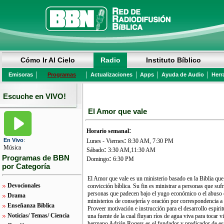
Cómo Ir Al Cielo
Radio
Instituto Bíblico
|
|
|
|
|
Emisoras
Programas
Actualizaciones
Apps
Ayuda de Audio
Herr
Escuche en VIVO!
El Amor que vale
:
Horario semanal
:
:
En Vivo
Lunes - Viernes
8:30 AM, 7:30 PM
Música
:
Sábado
3:30 AM,11:30 AM
Programas de BBN
:
Domingo
6:30 PM
por Categoría
El Amor que vale es un ministerio basado en la Biblia que
Devocionales
convicción bíblica. Su fin es ministrar a personas que su
personas que padecen bajo el yugo económico o el abuso 
Drama
ministerios de consejería y oración por correspondencia a
Enseñanza Bíblica
Proveer motivación e instrucción para el desarrollo espirit
Noticias/ Temas/ Ciencia
una fuente de la cual fluyan ríos de agua viva para tocar
hermano Adrián Rogers es el fundador y predicador de est