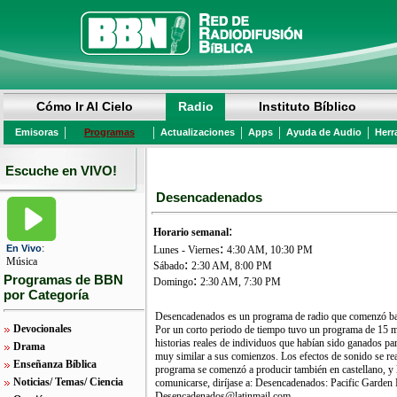
Cómo Ir Al Cielo
Radio
Instituto Bíblico
|
|
|
|
|
Emisoras
Programas
Actualizaciones
Apps
Ayuda de Audio
Herr
Escuche en VIVO!
Desencadenados
:
Horario semanal
:
:
En Vivo
Lunes - Viernes
4:30 AM, 10:30 PM
Música
:
Sábado
2:30 AM, 8:00 PM
Programas de BBN
:
Domingo
2:30 AM, 7:30 PM
por Categoría
Desencadenados es un programa de radio que comenzó bajo 
Devocionales
Por un corto periodo de tiempo tuvo un programa de 15 mi
historias reales de individuos que habían sido ganados 
Drama
muy similar a sus comienzos. Los efectos de sonido se re
Enseñanza Bíblica
programa se comenzó a producir también en castellano, y la
Noticias/ Temas/ Ciencia
comunicarse, diríjase a: Desencadenados: Pacific Garden 
Desencadenados@latinmail.com