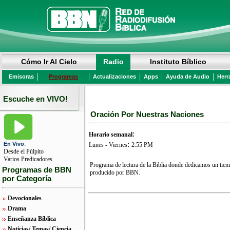
Cómo Ir Al Cielo
Radio
Instituto Bíblico
|
|
|
|
|
Emisoras
Programas
Actualizaciones
Apps
Ayuda de Audio
Herr
Escuche en VIVO!
Oración Por Nuestras Naciones
:
Horario semanal
:
:
En Vivo
Lunes - Viernes
2:55 PM
Desde el Púlpito
Varios Predicadores
Programa de lectura de la Biblia donde dedicamos un tiem
Programas de BBN
producido por BBN.
por Categoría
Devocionales
Drama
Enseñanza Bíblica
Noticias/ Temas/ Ciencia